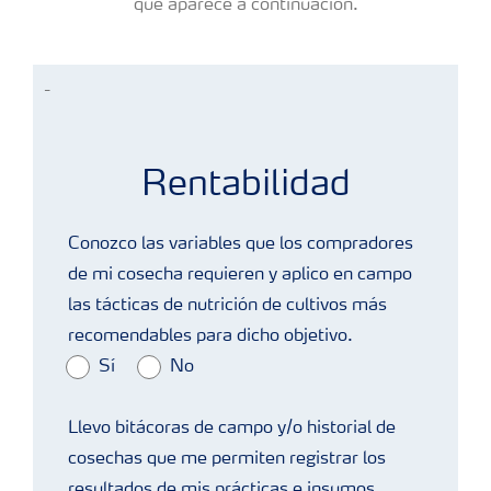
que aparece a continuación.
-
Trigo
Rentabilidad
Conozco las variables que los compradores
de mi cosecha requieren y aplico en campo
las tácticas de nutrición de cultivos más
recomendables para dicho objetivo.
Sí
No
Llevo bitácoras de campo y/o historial de
cosechas que me permiten registrar los
resultados de mis prácticas e insumos