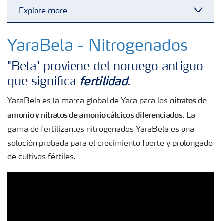
Explore more
Toggl
Fertilizantes
YaraBela - Nitrogenados
"Bela" proviene del noruego antiguo
Portafolio de Agricultura Digital
fertilidad
que significa
.
nitratos de
YaraBela es la marca global de Yara para los
Almacenaje y manejo de fertilizantes
amonio y nitratos de amonio cálcicos diferenciados
. La
gama de fertilizantes nitrogenados YaraBela es una
Soluciones por cultivos
solución probada para el crecimiento fuerte y prolongado
de cultivos fértiles.
Deficiencias