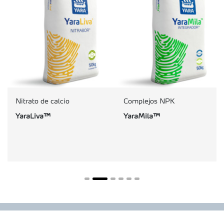
Nitrato de calcio
Complejos NPK
YaraLiva™
YaraMila™