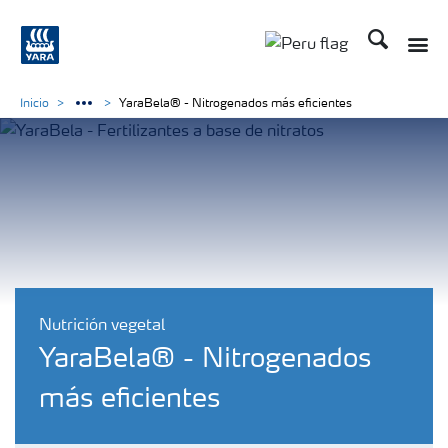
Buscar
Toggle
Toggle country lan
Inicio
YaraBela® - Nitrogenados más eficientes
Nutrición vegetal
YaraBela® - Nitrogenados
más eficientes