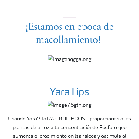
Agricultura
Digital
Almacenaje y
¡Estamos en epoca de
manejo de
fertilizantes
macollamiento!
Soluciones
por cultivos
Deficiencias
YaraTips
Usando YaraVitaTM CROP BOOST proporcionas a las
plantas de arroz alta concentraciónde Fósforo que
aumenta el crecimiento en las raices y estimula el