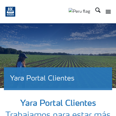
Buscar
Toggle
Toggle country lan
Yara Portal Clientes
Yara Portal Clientes
Trabajamos para estar más