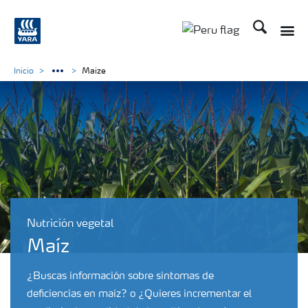
Buscar
Toggle
Toggle country lan
Inicio
Maize
Nutrición vegetal
Maíz
¿Buscas información sobre sintomas de
deficiencias en maíz? o ¿Quieres incrementar el