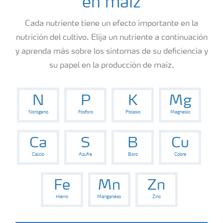
en maíz
Cada nutriente tiene un efecto importante en la
nutrición del cultivo. Elija un nutriente a continuación
y aprenda más sobre los síntomas de su deficiencia y
su papel en la producción de maíz.
N
P
K
Mg
Nitrógeno
Fósforo
Potasio
Magnesio
Ca
S
B
Cu
Calcio
Azufre
Boro
Cobre
Fe
Mn
Zn
Hierro
Manganeso
Zinc