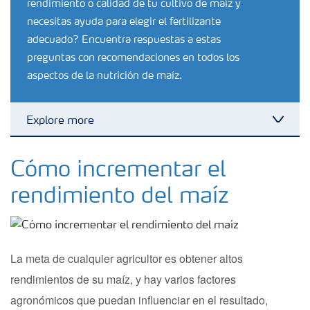
rendimiento o calidad de tu cultivo de maíz y
necesitas ayuda para elegir el fertilizante
adecuado? Encuentra respuestas a estas
preguntas con recomendaciones en todos los
aspectos de la nutrición de maíz.
Explore more
Toggl
Fertilizantes
Cómo incrementar el
rendimiento del maíz
Portafolio de Agricultura Digital
Almacenaje y manejo de fertilizantes
La meta de cualquier agricultor es obtener altos
rendimientos de su maíz, y hay varios factores
Soluciones por cultivos
agronómicos que puedan influenciar en el resultado,