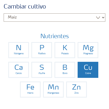
Fertilizantes
Cambiar cultivo
Portafolio de Agricultura Digital
Almacenaje y manejo de fertilizantes
Nutrientes
N
P
K
Mg
Soluciones por cultivos
Nitrógeno
Fósforo
Potasio
Magnesio
Deficiencias
Ca
S
B
Cu
Calcio
Azufre
Boro
Cobre
Fe
Mn
Zn
Hierro
Manganeso
Zinc