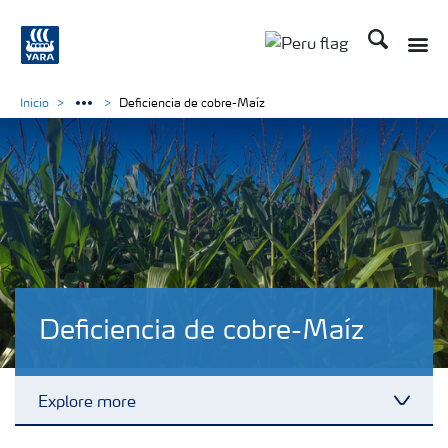
Buscar
Toggle
Toggle country lan
Inicio
Deficiencia de cobre-Maíz
Deficiencia de cobre-Maíz
Explore more
Toggl