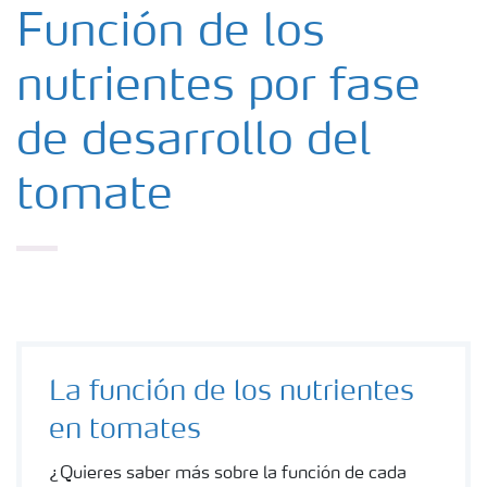
Fertilizantes
Función de los
nutrientes por fase
Portafolio de Agricultura Digital
de desarrollo del
Almacenaje y manejo de fertilizantes
tomate
Soluciones por cultivos
Deficiencias
La función de los nutrientes
en tomates
¿Quieres saber más sobre la función de cada