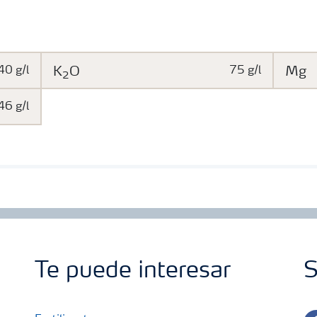
40 g/l
K
O
75 g/l
Mg
2
46 g/l
Te puede interesar
S