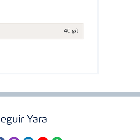
40 g/l
eguir Yara