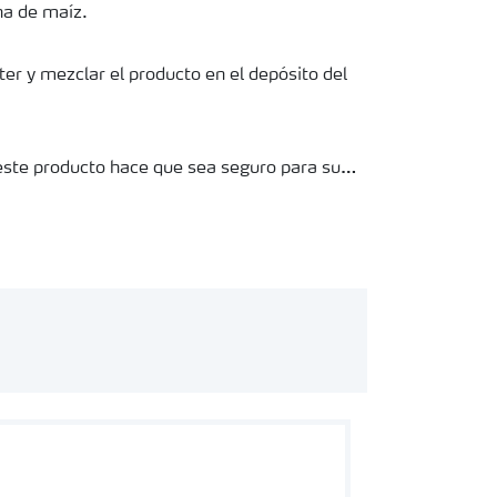
ha de maíz.
ter y mezclar el producto en el depósito del
este producto hace que sea seguro para su
productos cosechados no será rechazada en
car los productos con agroquímicos, lo que
cceso a información en línea o bien fundada
ácil de comprobar si los productos pueden ser