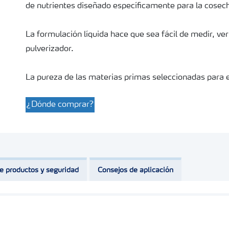
de nutrientes diseñado específicamente para la cosec
La formulación líquida hace que sea fácil de medir, ver
pulverizador.
La pureza de las materias primas seleccionadas para 
aplicación en el cultivo y ayuda a garantizar que los 
¿Dónde comprar?
cualquier punto de la cadena de suministro.
Una amplia tankmixabilidad hace que sea fácil de apli
ahorra tiempo y dinero. Igual de importante, el libre a
por teléfonos inteligentes hace que sea muy rápido y f
e productos y seguridad
Consejos de aplicación
de aplicación.