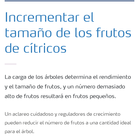
Fertilizantes
Incrementar el
tamaño de los frutos
Portafolio de Agricultura Digital
de cítricos
Almacenaje y manejo de fertilizantes
Soluciones por cultivos
La carga de los árboles determina el rendimiento
y el tamaño de frutos, y un número demasiado
Deficiencias
alto de frutos resultará en frutos pequeños.
Un aclareo cuidadoso y reguladores de crecimiento
pueden reducir el número de frutos a una cantidad ideal
para el árbol.