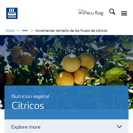
Buscar
Toggle
Toggle country lan
Inicio
Incrementar tamaño de los frutos de cítricos
Nutrición vegetal
Cítricos
Explore more
Toggl