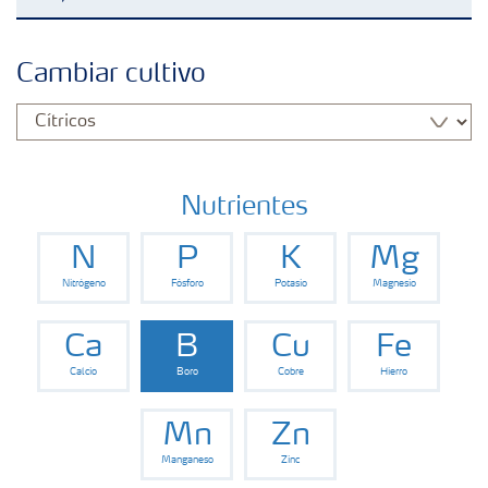
Fertilizantes
Cambiar cultivo
Portafolio de Agricultura Digital
Almacenaje y manejo de fertilizantes
Nutrientes
N
P
K
Mg
Soluciones por cultivos
Nitrógeno
Fósforo
Potasio
Magnesio
Deficiencias
Ca
B
Cu
Fe
Calcio
Boro
Cobre
Hierro
Mn
Zn
Manganeso
Zinc