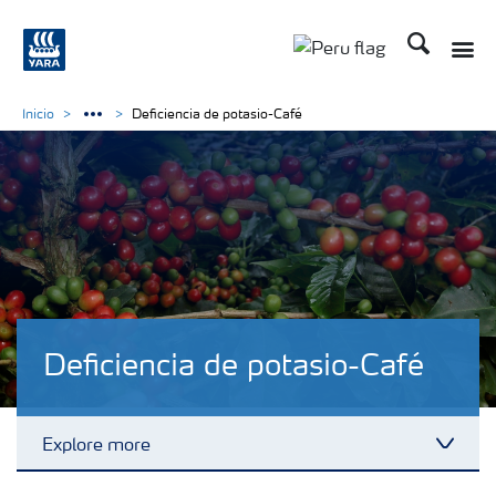
Buscar
Toggle
Toggle country lan
Inicio
Deficiencia de potasio-Café
Deficiencia de potasio-Café
Explore more
Toggl