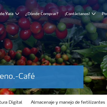
de Yara
¿Dónde Comprar?
¡Contáctanos!
Po
geno.-Café
tura Digital
Almacenaje y manejo de fertilizantes