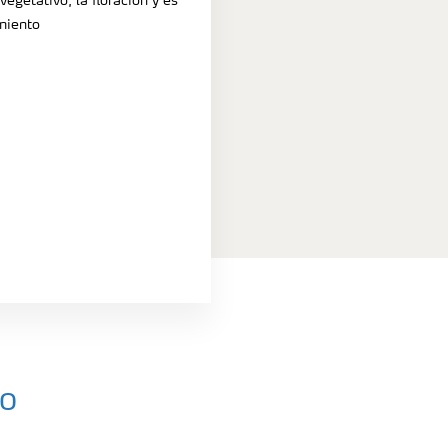
egetativo, la floración y es
imiento
no