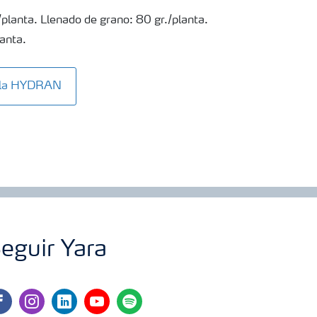
/planta. Llenado de grano: 80 gr./planta.
lanta.
Mila HYDRAN
eguir Yara
cebook
instagram
linkedin
youtube
spotify