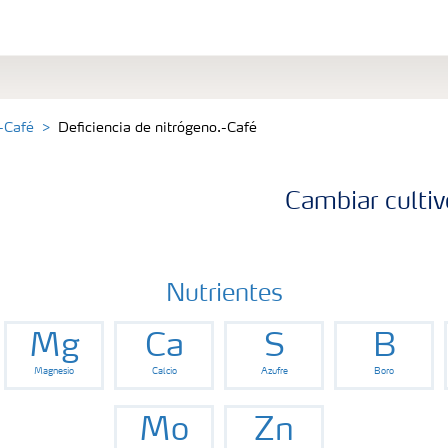
-Café
Deficiencia de nitrógeno.-Café
Cambiar cultiv
Nutrientes
Mg
Ca
S
B
Magnesio
Calcio
Azufre
Boro
Mo
Zn