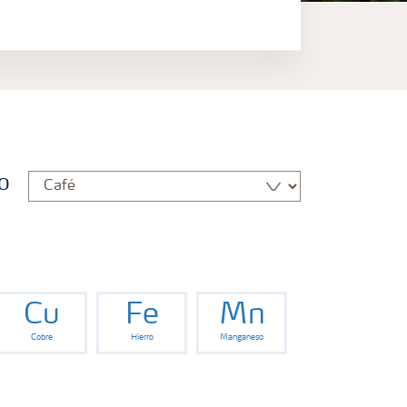
o
Cu
Fe
Mn
Cobre
Hierro
Manganeso