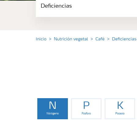
Deficiencias
Portafolio de Agricultura Digital
Almacenaje y manejo de fertilizantes
Inicio
Nutrición vegetal
Café
Deficiencias
Soluciones por cultivos
Deficiencias
N
P
K
Nitrógeno
Fósforo
Potasio