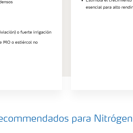
Estimula el crecimiento v
 densos
esencial para alto rend
iviación) o fuerte irrigación
de MO o estiércol no
a recommendados para Nitróge