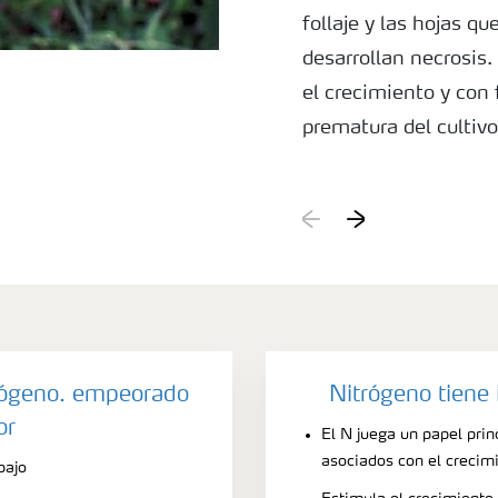
follaje y las hojas 
desarrollan necrosis.
el crecimiento y con 
prematura del cultivo
Causas
Deficiencia de nitróg
normalmente se prese
embargo, en el cafet
más expuestas al sol.
y S son muy similares
superficie de la hoja
trógeno. empeorado
Nitrógeno tiene
la deficiencia es de S
or
El N juega un papel prin
asociados con el crecim
bajo