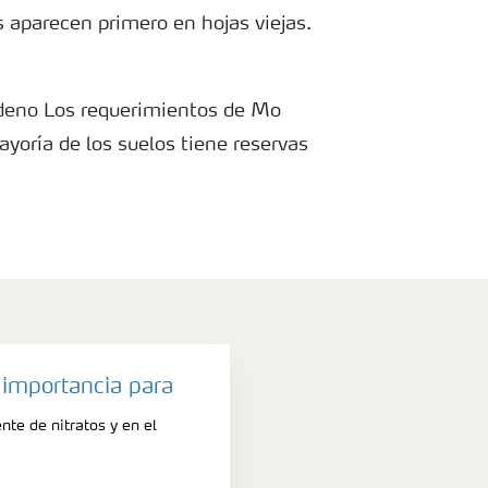
s aparecen primero en hojas viejas.
bdeno Los requerimientos de Mo
yoría de los suelos tiene reservas
sfacer las necesidades del cultivo.
dad de Mo aumenta con el pH del
as se observan principalmente en
dos.
 importancia para
ente de nitratos y en el