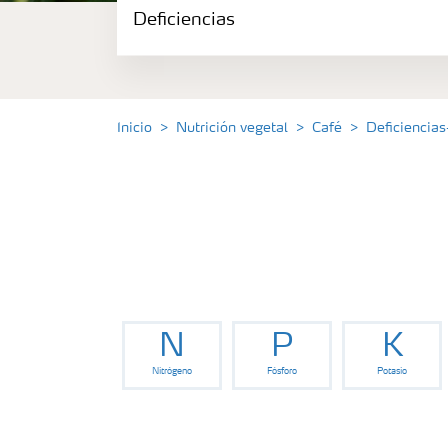
Deficiencias
Portafolio de Agricultura Digital
Almacenaje y manejo de fertilizantes
Inicio
Nutrición vegetal
Café
Deficiencias
Soluciones por cultivos
Deficiencias
N
P
K
Nitrógeno
Fósforo
Potasio