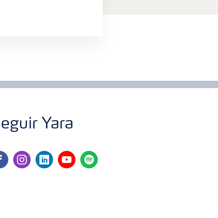
eguir Yara
cebook
instagram
linkedin
youtube
spotify