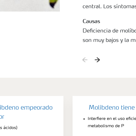
central. Los síntoma
Causas
Deficiencia de molí
son muy bajos y la ma
suficientes para sati
Como la disponibili
suelo, las deficienci
suelos altamente áci
libdeno empeorado
Molibdeno tiene
or
Interfiere en el uso efici
metabolismo de P
s ácidos)