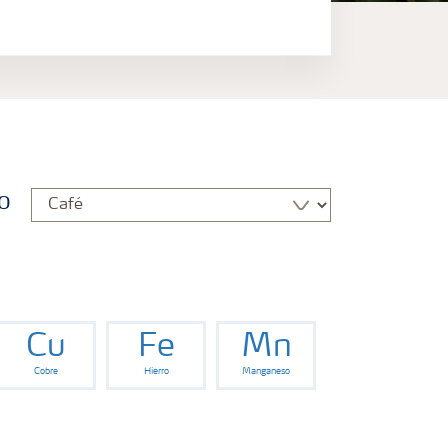
o
Cu
Fe
Mn
Cobre
Hierro
Manganeso