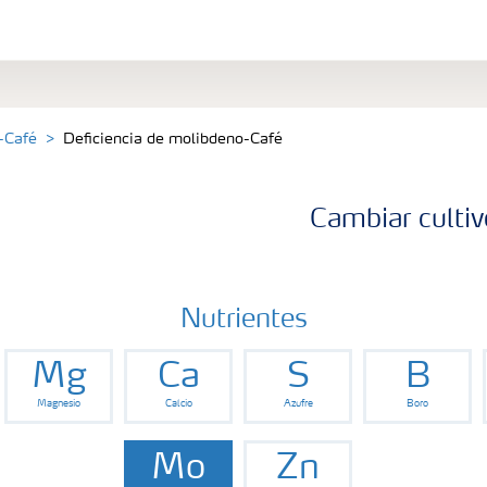
-Café
Deficiencia de molibdeno-Café
Cambiar cultiv
Nutrientes
Mg
Ca
S
B
Magnesio
Calcio
Azufre
Boro
Mo
Zn