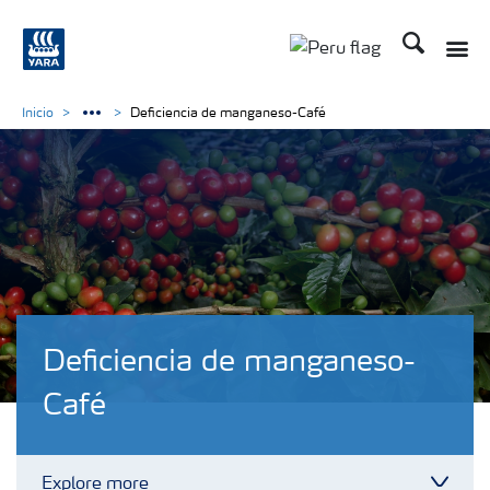
Buscar
Toggle
Toggle country lan
Inicio
Deficiencia de manganeso-Café
Deficiencia de manganeso-
Café
Explore more
Toggl