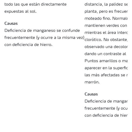
distancia, la palidez se 
todo las que están directamente
planta, pero es frecuent
expuestas al sol.
moteado fino. Normalme
Causas
mantienen verdes con c
Deficiencia de manganeso se confunde
mientras el área intercos
frecuentemente (y ocurre a la misma vez)
clorótico. No obstante, 
con deficiencia de hierro.
observado una decolorac
dando un contraste al tej
Puntos amarillos o marr
aparecer en la superficie
las más afectadas se ma
marrón.
Causas
Deficiencia de mangane
frecuentemente (y ocurr
con deficiencia de hierro