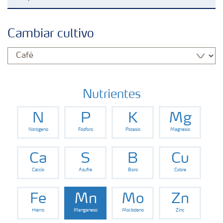
Fertilizantes
Cambiar cultivo
Portafolio de Agricultura Digital
Almacenaje y manejo de fertilizantes
Nutrientes
N
P
K
Mg
Soluciones por cultivos
Nitrógeno
Fósforo
Potasio
Magnesio
Deficiencias
Ca
S
B
Cu
Calcio
Azufre
Boro
Cobre
Fe
Mn
Mo
Zn
Hierro
Manganeso
Molibdeno
Zinc