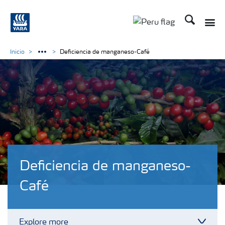
Buscar
Toggle
Toggle country lan
Inicio
Deficiencia de manganeso-Café
Deficiencia de manganeso-
Café
Explore more
Toggl