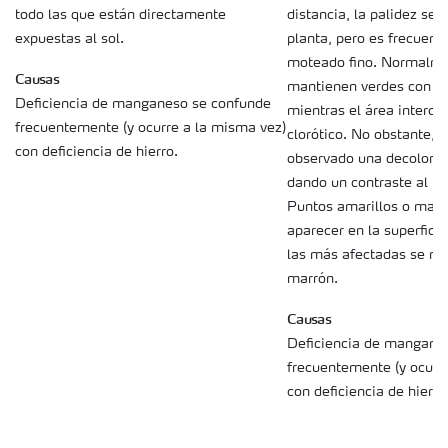
distancia, la palidez se 
todo las que están directamente
planta, pero es frecuent
expuestas al sol.
moteado fino. Normalme
Causas
mantienen verdes con c
Deficiencia de manganeso se confunde
mientras el área intercos
frecuentemente (y ocurre a la misma vez)
clorótico. No obstante, 
con deficiencia de hierro.
observado una decolorac
dando un contraste al tej
Puntos amarillos o marr
aparecer en la superficie
las más afectadas se ma
marrón.
Causas
Deficiencia de mangane
frecuentemente (y ocurr
con deficiencia de hierro