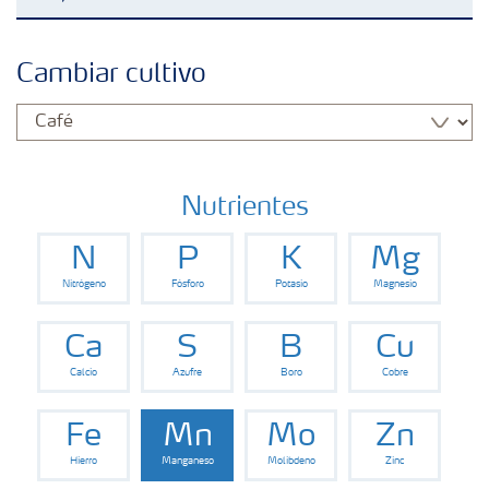
Fertilizantes
Cambiar cultivo
Portafolio de Agricultura Digital
Almacenaje y manejo de fertilizantes
Nutrientes
N
P
K
Mg
Soluciones por cultivos
Nitrógeno
Fósforo
Potasio
Magnesio
Deficiencias
Ca
S
B
Cu
Calcio
Azufre
Boro
Cobre
Fe
Mn
Mo
Zn
Hierro
Manganeso
Molibdeno
Zinc