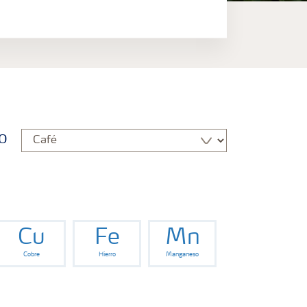
o
Cu
Fe
Mn
Cobre
Hierro
Manganeso