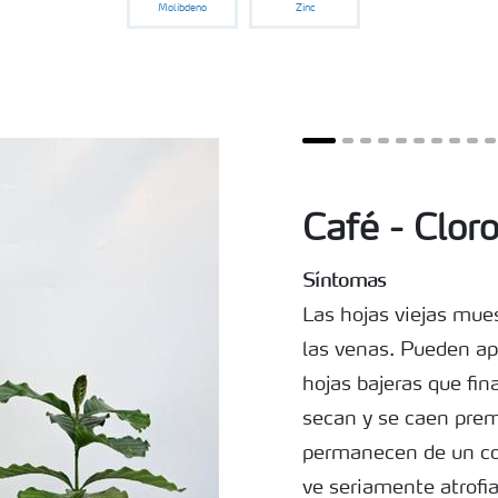
Molibdeno
Zinc
Café - Cloro
Síntomas
Las hojas viejas mue
las venas. Pueden ap
hojas bajeras que fi
secan y se caen pre
permanecen de un col
ve seriamente atrofi