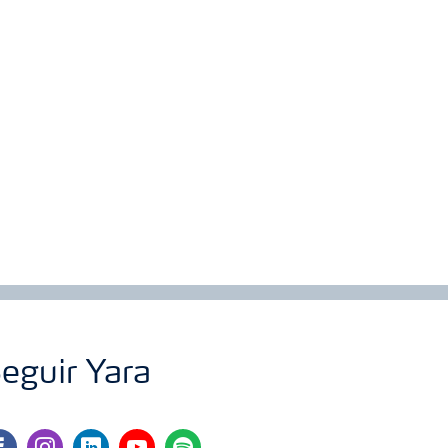
eguir Yara
cebook
instagram
linkedin
youtube
spotify