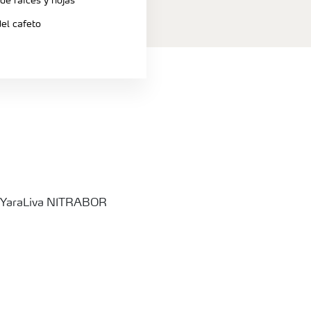
de raíces y hojas
el cafeto