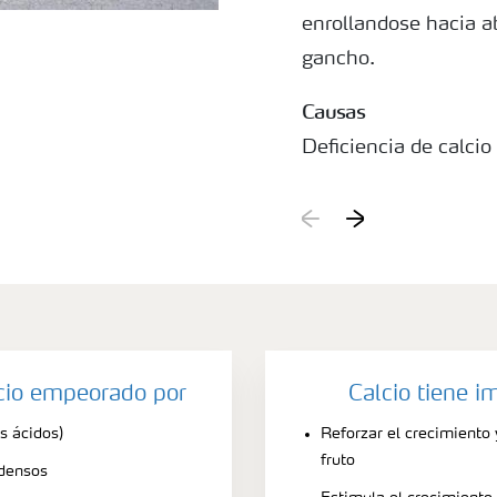
enrollandose hacia a
gancho.
Causas
Deficiencia de calci
en cafetos pequeños 
poco desarrollado. C
inmóvil, las deficien
crecimiento nuevo. L
clorosis similar. Nor
B están relacionadas
lcio empeorado por
Calcio tiene i
s ácidos)
Reforzar el crecimiento 
fruto
 densos