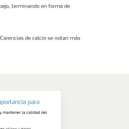
bajo, terminando en forma de
o Carencias de calcio se notan más
que tienen un sistema radicular
omo el calcio es un elemento muy
cias aparecen primero en el
a deficiencia de boro causa una
malmente las deficiencias de Ca y
.
mportancia para
y mantener la calidad del