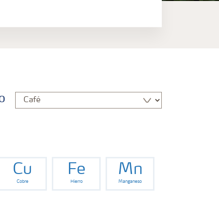
o
Cu
Fe
Mn
Cobre
Hierro
Manganeso