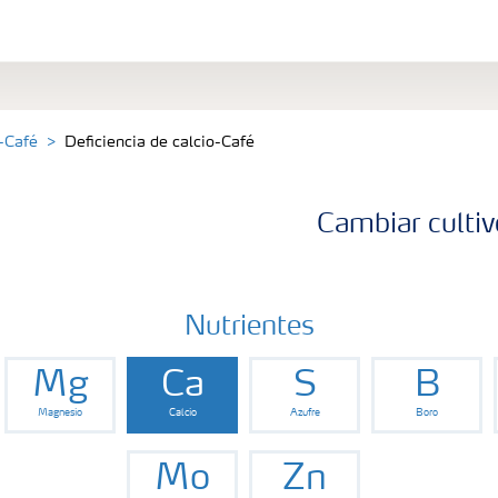
-Café
Deficiencia de calcio-Café
Cambiar cultiv
Nutrientes
Mg
Ca
S
B
Magnesio
Calcio
Azufre
Boro
Mo
Zn