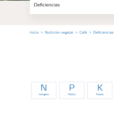
Deficiencias
Portafolio de Agricultura Digital
Almacenaje y manejo de fertilizantes
Inicio
Nutrición vegetal
Café
Deficiencias
Soluciones por cultivos
Deficiencias
N
P
K
Nitrógeno
Fósforo
Potasio