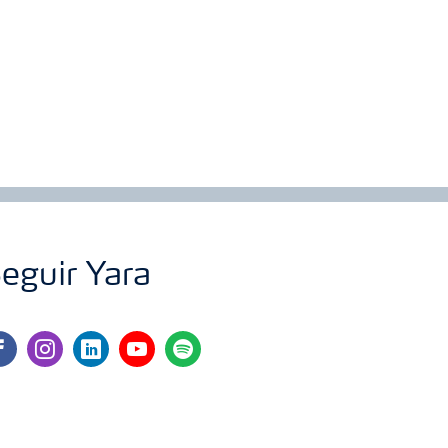
eguir Yara
cebook
instagram
linkedin
youtube
spotify