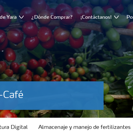
de Yara
¿Dónde Comprar?
¡Contáctanos!
Po
o-Café
tura Digital
Almacenaje y manejo de fertilizantes