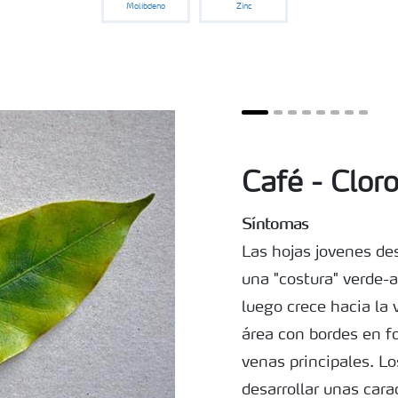
Molibdeno
Zinc
Café - Cloro
Síntomas
Las hojas jovenes des
una "costura" verde-a
luego crece hacia la 
área con bordes en fo
venas principales. L
desarrollar unas cara