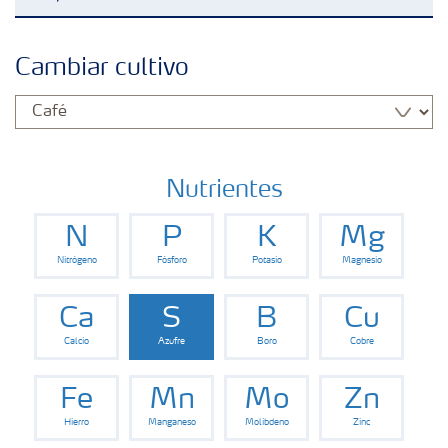
Fertilizantes
Cambiar cultivo
Portafolio de Agricultura Digital
Almacenaje y manejo de fertilizantes
Nutrientes
N
P
K
Mg
Soluciones por cultivos
Nitrógeno
Fósforo
Potasio
Magnesio
Deficiencias
Ca
S
B
Cu
Calcio
Azufre
Boro
Cobre
Fe
Mn
Mo
Zn
Hierro
Manganeso
Molibdeno
Zinc