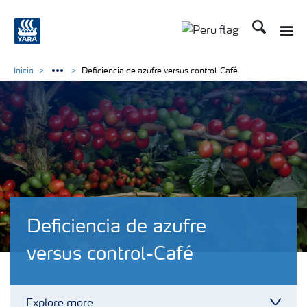
Buscar
Toggle
Toggle country lan
Inicio
Deficiencia de azufre versus control-Café
Deficiencia de azufre
versus control-Café
Explore more
Toggl