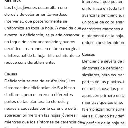
Síntomas
intervenal, que posterio
Las hojas jóvenes desarrollan una
uniformiza en toda la h
clorosis de color amarillo-verdoso
avanza la deficiencia, s
intervenal, que posteriormente se
un toque de color anaran
uniformiza en toda la hoja. A medida que
necróticos marrones en 
avanza la deficiencia, se puede observar
e intervenal de la hoja. 
un toque de color anaranjado y puntos
reduce considerablemen
necróticos marrones en el área marginal
Causas
e intervenal de la hoja. El crecimiento se
Deficiencia severa de az
reduce considerablemente.
síntomas de deficiencias
Causas
similares, pero ocurren 
Deficiencia severa de azufre (der.) Los
partes de las plantas. La
síntomas de deficiencias de S y N son
necrosis causadas por la
similares, pero ocurren en diferentes
aparecen primero en las 
partes de las plantas. La clorosis y
mientras que los síntom
necrosis causadas por la carencia de S
N empiezan normalmente
aparecen primero en las hojas jóvenes,
viejas. Cuando hay defici
mientras que los síntomas de carencia de
superficie de la hoja se 