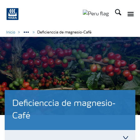
Buscar
Toggle
Toggle country lan
Inicio
Deficienccia de magnesio-Café
Deficienccia de magnesio-
Café
Toggl