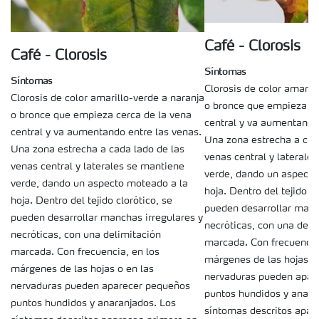
Café - Clorosis
Café - Clorosis
Síntomas
Síntomas
Clorosis de color amaril
Clorosis de color amarillo-verde a naranja
o bronce que empieza ce
o bronce que empieza cerca de la vena
central y va aumentando 
central y va aumentando entre las venas.
Una zona estrecha a cad
Una zona estrecha a cada lado de las
venas central y laterale
venas central y laterales se mantiene
verde, dando un aspecto
verde, dando un aspecto moteado a la
hoja. Dentro del tejido cl
hoja. Dentro del tejido clorótico, se
pueden desarrollar manc
pueden desarrollar manchas irregulares y
necróticas, con una deli
necróticas, con una delimitación
marcada. Con frecuencia
marcada. Con frecuencia, en los
márgenes de las hojas o 
márgenes de las hojas o en las
nervaduras pueden apar
nervaduras pueden aparecer pequeños
puntos hundidos y anara
puntos hundidos y anaranjados. Los
síntomas descritos apar