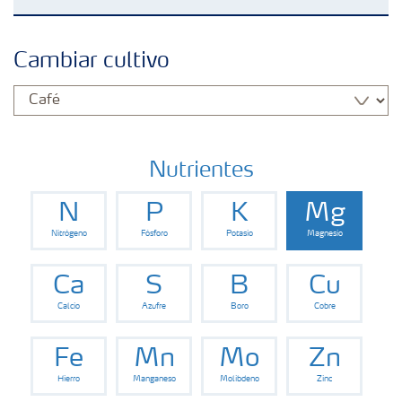
Fertilizantes
Cambiar cultivo
Portafolio de Agricultura Digital
Almacenaje y manejo de fertilizantes
Nutrientes
N
P
K
Mg
Soluciones por cultivos
Nitrógeno
Fósforo
Potasio
Magnesio
Deficiencias
Ca
S
B
Cu
Calcio
Azufre
Boro
Cobre
Fe
Mn
Mo
Zn
Hierro
Manganeso
Molibdeno
Zinc